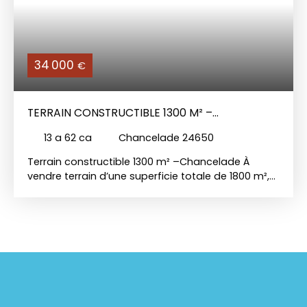
34 000
€
TERRAIN CONSTRUCTIBLE 1300 M² –
CHANCELADE
13 a 62 ca
Chancelade 24650
Terrain constructible 1300 m² –Chancelade À
vendre terrain d’une superficie totale de 1800 m²,
idéalement situé dans un environnement calme et
agréable. ✔30% de surface constructible ✔Étude
de sol G1 réalisée (disponible sur demande) ✔ Plan
de bornage effectué ✔ Autorisation de
défrichement à prévoir pour l’obtention du permis
de construire ✔ Terrain offrant de belles
possibilités pour votre projet de construction ✔
Assainissement individuel à prévoir Parfait pour un
projet de maison individuelle ou investissement.