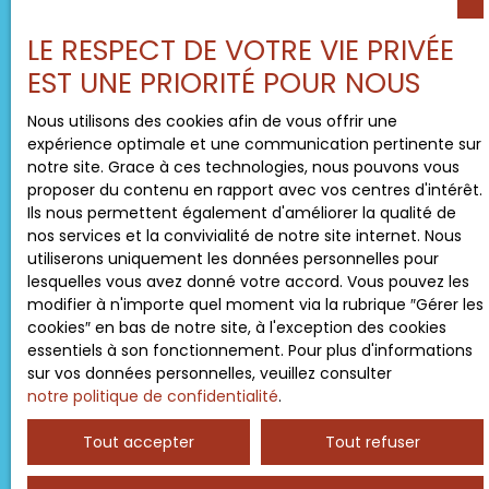
LE RESPECT DE VOTRE VIE PRIVÉE
Surface min (m²)
EST UNE PRIORITÉ POUR NOUS
J'accepte le traitement de mes données
Nous utilisons des cookies afin de vous offrir une
personnelles conformément au RGPD. Si vous ne
expérience optimale et une communication pertinente sur
souhaitez pas faire l'objet de prospection
notre site. Grace à ces technologies, nous pouvons vous
commerciale par voie téléphonique, vous pouvez
proposer du contenu en rapport avec vos centres d'intérêt.
vous inscrire gratuitement sur la liste d'opposition
Ils nous permettent également d'améliorer la qualité de
au démarchage téléphonique, prévu par l'article
nos services et la convivialité de notre site internet. Nous
L223-1 du code de la consommation, sur le site
utiliserons uniquement les données personnelles pour
Internet www.bloctel.gouv.fr ou par courrier
lesquelles vous avez donné votre accord. Vous pouvez les
adressé à :
modifier à n'importe quel moment via la rubrique ″Gérer les
cookies″ en bas de notre site, à l'exception des cookies
Société Worldline, Service Bloctel, CS 61311, 41013
essentiels à son fonctionnement. Pour plus d'informations
BLOIS CEDEX.
sur vos données personnelles, veuillez consulter
notre politique de confidentialité
.
Pour en savoir plus sur le traitement de vos
données personnelles, veuillez consulter notre
Tout accepter
Tout refuser
politique de confidentialité
.