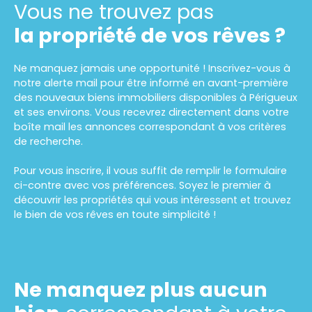
Vous ne trouvez pas
Cadre paisible tout en restant proche des
commodités. N’hésitez pas à nous contacter pour
la propriété de vos rêves ?
plus d’informations ou organiser une visite !
Ne manquez jamais une opportunité ! Inscrivez-vous à
notre alerte mail pour être informé en avant-première
des nouveaux biens immobiliers disponibles à Périgueux
et ses environs. Vous recevrez directement dans votre
boîte mail les annonces correspondant à vos critères
de recherche.
Pour vous inscrire, il vous suffit de remplir le formulaire
ci-contre avec vos préférences. Soyez le premier à
découvrir les propriétés qui vous intéressent et trouvez
le bien de vos rêves en toute simplicité !
Ne manquez plus aucun