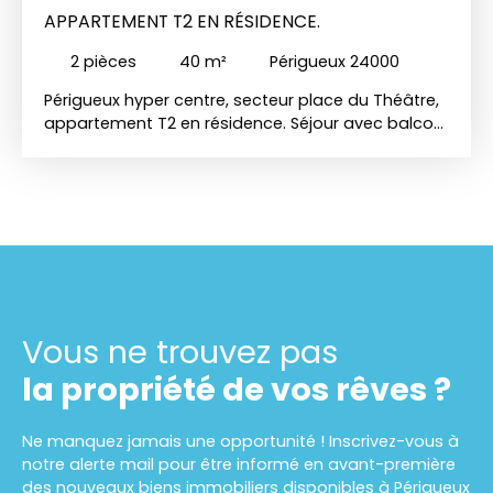
APPARTEMENT T2 EN RÉSIDENCE.
2
pièces
40
m²
Périgueux 24000
Périgueux hyper centre, secteur place du Théâtre,
appartement T2 en résidence. Séjour avec balcon,
cuisine équipée, salle de bain, jolie chambre,
rangements, balcon. Libre.
Vous ne trouvez pas
la propriété de vos rêves ?
Ne manquez jamais une opportunité ! Inscrivez-vous à
notre alerte mail pour être informé en avant-première
des nouveaux biens immobiliers disponibles à Périgueux