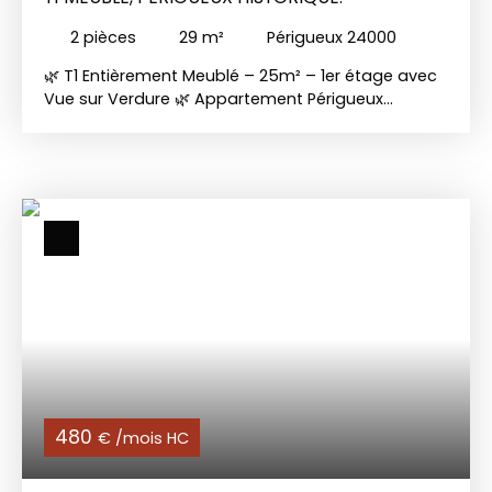
2
pièces
29
m²
Périgueux 24000
🌿 T1 Entièrement Meublé – 25m² – 1er étage avec
Vue sur Verdure 🌿 Appartement Périgueux
Historique, entièrement meublé et aménagé au 1er
étage. Cuisine équipée, salle de bain moderne et
vue apaisante sur la verdure. Loyer 435 euros et
25 euros de charges (eau). Contactez Taillefer
Immobilier dès aujourd'hui !
480
€ /mois HC