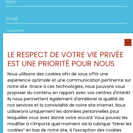
Nom
Email
Type d'offre
Location
Type de bien
LE RESPECT DE VOTRE VIE PRIVÉE
Appartement
EST UNE PRIORITÉ POUR NOUS
Localisation
Périgueux (24000)
Nous utilisons des cookies afin de vous offrir une
expérience optimale et une communication pertinente sur
notre site. Grace à ces technologies, nous pouvons vous
Loyer max (€/mois)
proposer du contenu en rapport avec vos centres d'intérêt.
Ils nous permettent également d'améliorer la qualité de
Surface min (m²)
nos services et la convivialité de notre site internet. Nous
utiliserons uniquement les données personnelles pour
lesquelles vous avez donné votre accord. Vous pouvez les
Pièces min
modifier à n'importe quel moment via la rubrique ″Gérer les
cookies″ en bas de notre site, à l'exception des cookies