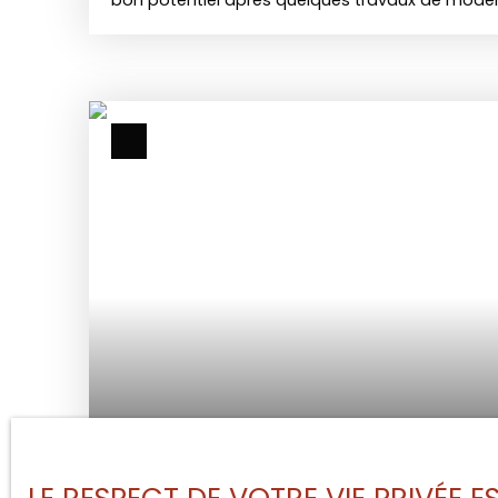
bon potentiel après quelques travaux de moderni
compose d’un séjour lumineux, d’une cuisine i
deux chambres, d’une salle d’eau et d’un WC sé
sont en bois et la toiture est en bon état. La mai
fibre optique. À l’extérieur, vous profiterez d’un
jardin arboré de plus de 1000 m², idéal pour les 
Commerces, école et restaurant sont accessible
minutes), et plusieurs établissements de santé 
Un bien fonctionnel, à personnaliser selon vos 
au : 07 76 18 29 06
Vendu