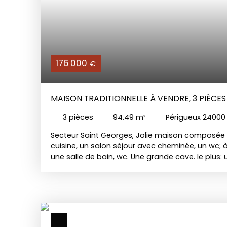
176 000
€
MAISON TRADITIONNELLE À VENDRE, 3 PIÈCES
3
pièces
94.49
m²
Périgueux 24000
Secteur Saint Georges, Jolie maison composée 
cuisine, un salon séjour avec cheminée, un wc; 
une salle de bain, wc. Une grande cave. le plus:
ville.. Quartier très agréable et recherché. A visit