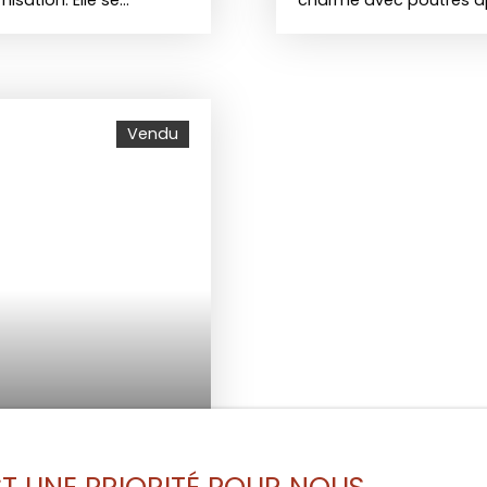
sation. Elle se
charme avec poutres app
ndépendante équipée, de
au sol. En parfait état,
paré. Les menuiseries
ouverte, d’une chambre 
son est éligible à la
plafond. L’appartement 
e terrasse et d’un grand
normes, de compteurs ind
moments en plein air.
charges (environ 240 €/
Vendu
s à pied (entre 5 et 15
Stationnement gratuit d
se trouvent à proximité.
occupation. L’immeuble 
envies ! Contactez nous
2015, façade rénovée e
travaux à prévoir. Idéale
min de l’hôpital, avec l
belle opportunité pour 
premier achat sans tra