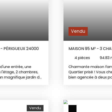
Vendu
 - PÉRIGUEUX 24000
MAISON 95 M² - 3 CH
4
pièces
94.83
d'une entrée, une
Charmante maison famil
à l'étage, 2 chambres,
Quartier prisé ! Vous c
 un magnifique jardin de
bien agencée à deux pas
er sans tarder.
ancienne de 95 m² habit
recherché, n’attend que 
une pièce de vie spacie
ouverte aménagée idéal
Un coin bureau et un WC
Vendu
fonctionnalité. À l’étag