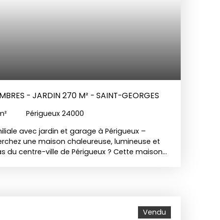
AMBRES - JARDIN 270 M² - SAINT-GEORGES
m²
Périgueux 24000
iale avec jardin et garage à Périgueux –
herchez une maison chaleureuse, lumineuse et
 du centre-ville de Périgueux ? Cette maison
ables, située dans un quartier calme et
vous ! Dès l’entrée, laissez-vous séduire par
use, baignée de lumière, avec sa cuisine
e pour vos moments en famille ou entre amis.
 complètent ce niveau, alliant confort et
Vendu
e, vous découvrirez trois chambres, une salle