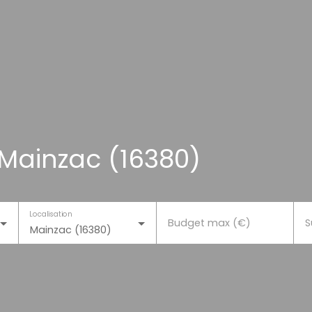
Mainzac (16380)
Localisation
Budget max (€)
S
Mainzac (16380)