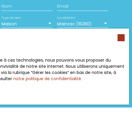
Nom
Email
Type de bien
Localisation
Maison
Mainzac (16380)
Surface min (m²)
Pièces min
ement de mes données personnelles conformément
ace à ces technologies, nous pouvons vous proposer du
souhaitez pas faire l'objet de prospection
vivialité de notre site internet. Nous utiliserons uniquement
e téléphonique, vous pouvez vous inscrire
 la rubrique ″Gérer les cookies″ en bas de notre site, à
 liste d'opposition au démarchage téléphonique,
nsulter
notre politique de confidentialité
.
L223-1 du code de la consommation, sur le site
.gouv.fr ou par courrier adressé à :
rvice Bloctel, CS 61311, 41013 BLOIS CEDEX.
sur le traitement de vos données personnelles,
otre
politique de confidentialité
.