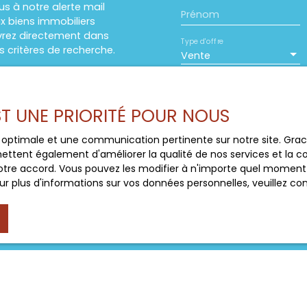
s à notre alerte mail
cueillir des animaux ou
Prénom
x biens immobiliers
la recherche d'une
evrez directement dans
t familial, équestre,
Type d'offre
 critères de recherche.
la campagne, cette
Vente
ne visite suffit pour
ulaire ci-contre avec vos
ntactez moi sans tarder
Budget max (€)
iétés qui vous intéressent
EST UNE PRIORITÉ POUR NOUS
J'accepte le trait
ce optimale et une communication pertinente sur notre site. Gr
au RGPD. Si vous ne 
ettent également d'améliorer la qualité de nos services et la con
commerciale par voi
tre accord. Vous pouvez les modifier à n'importe quel moment via
gratuitement sur la
r plus d'informations sur vos données personnelles, veuillez co
prévu par l'article 
Internet www.bloctel
Société Worldline, Se
Pour en savoir plus 
veuillez consulter n