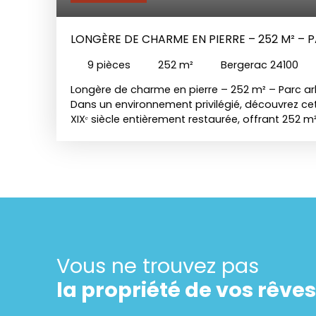
LONGÈRE DE CHARME EN PIERRE – 252 M² – 
PISCINE & JACUZZI
9
pièces
252
m²
Bergerac 24100
Longère de charme en pierre – 252 m² – Parc arb
Dans un environnement privilégié, découvrez ce
XIXᵉ siècle entièrement restaurée, offrant 252 
d’élégance. Vaste séjour de 50 m² avec poêle à 
équipée, 4 chambres, mezzanine, bureau de 25 
anciennes sublimées : tomettes, pierre, volumes 
un parc paysager de plus de 4 000 m² accueille
jacuzzi et cuisine d’été couverte. Grange atten
dépendances complètent ce bien rare. Une prop
intime et parfaitement entretenue, à seulement
l’aéroport de Bergerac. Possibilité de vente à 
au 06. 79. 42. 90. 36
Vous ne trouvez pas
la propriété de vos rêves