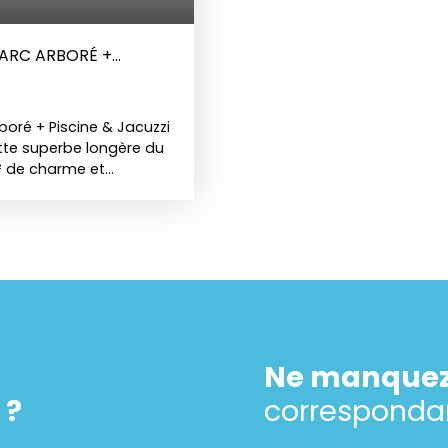
PARC ARBORÉ +
oré + Piscine & Jacuzzi
tte superbe longère du
m² de charme et
bois, cuisine ouverte
m², et prestations
généreux. À l’extérieur,
 une piscine 8×4 m,
ante, garage et
riété de caractère,
 15 minutes de
terme. Contactez David
Ne manquez
 ?
correspondan