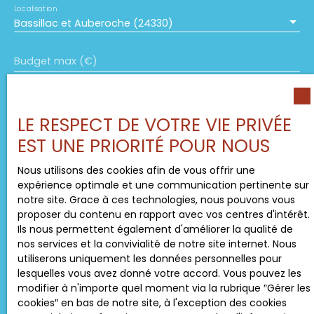
Localisation
Bassillac et Auberoche (24330)
Budget max (€)
Surface min (m²)
LE RESPECT DE VOTRE VIE PRIVÉE
EST UNE PRIORITÉ POUR NOUS
Pièces min
Nous utilisons des cookies afin de vous offrir une
J'accepte le traitement de mes données
expérience optimale et une communication pertinente sur
personnelles conformément au RGPD. Si vous ne
notre site. Grace à ces technologies, nous pouvons vous
souhaitez pas faire l'objet de prospection
proposer du contenu en rapport avec vos centres d'intérêt.
commerciale par voie téléphonique, vous pouvez
Ils nous permettent également d'améliorer la qualité de
vous inscrire gratuitement sur la liste d'opposition
nos services et la convivialité de notre site internet. Nous
au démarchage téléphonique, prévu par l'article
utiliserons uniquement les données personnelles pour
L223-1 du code de la consommation, sur le site
lesquelles vous avez donné votre accord. Vous pouvez les
Internet www.bloctel.gouv.fr ou par courrier
modifier à n'importe quel moment via la rubrique ″Gérer les
adressé à :
cookies″ en bas de notre site, à l'exception des cookies