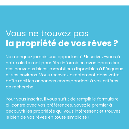
habitable, elle allie authenticité et espace, vous
promettant une vie où le confort épouse la
tradition. Dès que vous pénétrez dans ce
cocon chaleureux, vous êtes enveloppé par une
atmosphère sereine. Les 5 pièces de la maison,
Vous ne trouvez pas
réparties sur un seul niveau, sont baignées d’une
lumière douce et naturelle. Mais ce qui fait la
la propriété de vos rêves ?
véritable magie de cette propriété, c’est son
terrain de 9800 m², un véritable paradis terrestre
Ne manquez jamais une opportunité ! Inscrivez-vous à
chargé d'arbres fruitiers . Au cœur de ce
notre alerte mail pour être informé en avant-première
domaine, vous trouverez également une grange
des nouveaux biens immobiliers disponibles à Périgueux
aménageable, héritage d’une époque où les
et ses environs. Vous recevrez directement dans votre
récoltes étaient stockées à l’abri. Vivre dans cette
boîte mail les annonces correspondant à vos critères
maison de campagne, c’est choisir une existence
de recherche.
où le temps s’écoule différemment. Ici, les matins
commencent par un café savouré sur la terrasse,
Pour vous inscrire, il vous suffit de remplir le formulaire
face à un lever de soleil qui embrase les prés. Les
ci-contre avec vos préférences. Soyez le premier à
après-midis se prolongent dans le jardin, où l’on
découvrir les propriétés qui vous intéressent et trouvez
cueille des fruits, où l’on observe les papillons se
le bien de vos rêves en toute simplicité !
poser sur les fleurs, ou où l’on s’adonne à la
culture d’un potager. Les soirées, quant à elles, se