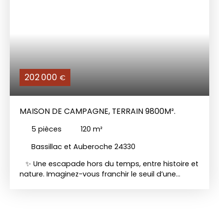
202 000
€
MAISON DE CAMPAGNE, TERRAIN 9800M².
5
pièces
120
m²
Bassillac et Auberoche 24330
✨ Une escapade hors du temps, entre histoire et
nature. Imaginez-vous franchir le seuil d’une
maison de campagne chargée d’histoire,
construite en 1850. Cette demeure, s’offre à vous
telle une page blanche, prête à accueillir vos rêves
et vos projets. Avec ses 120 m² de surface