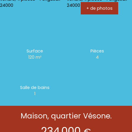
+ de photos
Surface
Pièces
120
m²
4
Salle de bains
1
Maison, quartier Vésone.
234 000
€