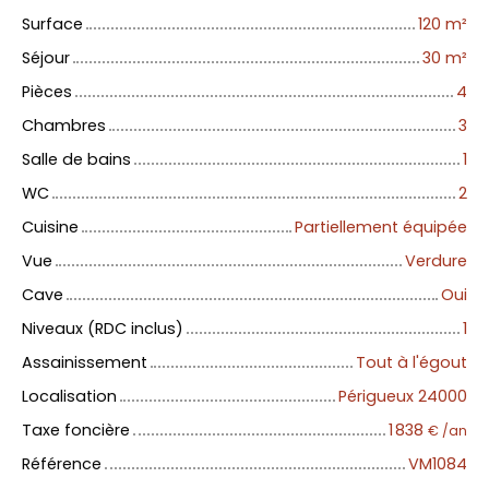
Surface
120
m²
Séjour
30
m²
Pièces
4
Chambres
3
Salle de bains
1
WC
2
Cuisine
Partiellement équipée
Vue
Verdure
Cave
Oui
Niveaux (RDC inclus)
1
Assainissement
Tout à l'égout
Localisation
Périgueux 24000
Taxe foncière
1 838
€ /an
Référence
VM1084