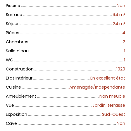
Piscine
Non
Surface
94
m²
Séjour
24
m²
Pièces
4
Chambres
2
Salle d'eau
1
WC
1
Construction
1920
État intérieur
En excellent état
Cuisine
Aménagée/Indépendante
Ameublement
Non meublé
Vue
Jardin, terrasse
Exposition
Sud-Ouest
Cave
Non