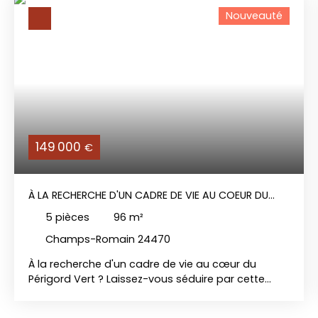
Nouveauté
149 000
€
À LA RECHERCHE D'UN CADRE DE VIE AU COEUR DU
PÉRIGORD-VERT?
5
pièces
96
m²
Champs-Romain 24470
À la recherche d'un cadre de vie au cœur du
Périgord Vert ? Laissez-vous séduire par cette
agréable maison sur sous-sol total de 96 m²
habitables, idéalement située dans un hameau de