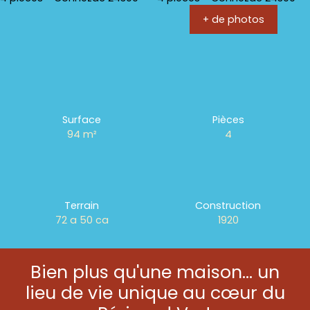
+ de photos
Surface
Pièces
94
m²
4
Terrain
Construction
72 a 50 ca
1920
Bien plus qu'une maison… un
lieu de vie unique au cœur du