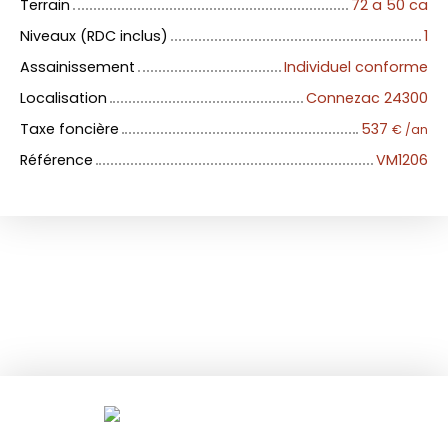
Terrain
72 a 50 ca
Niveaux (RDC inclus)
1
Assainissement
Individuel conforme
Localisation
Connezac 24300
Taxe foncière
537
€ /an
Référence
VM1206