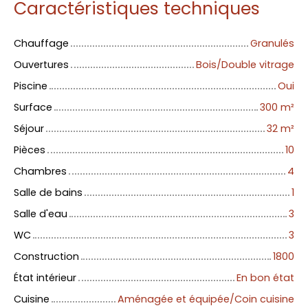
Caractéristiques techniques
Chauffage
Granulés
Ouvertures
Bois/Double vitrage
Piscine
Oui
Surface
300
m²
Séjour
32
m²
Pièces
10
Chambres
4
Salle de bains
1
Salle d'eau
3
WC
3
Construction
1800
État intérieur
En bon état
Cuisine
Aménagée et équipée/Coin cuisine