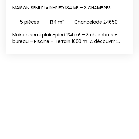
MAISON SEMI PLAIN-PIED 134 M² – 3 CHAMBRES .
5
pièces
134
m²
Chancelade 24650
Maison semi plain-pied 134 m² – 3 chambres +
bureau – Piscine – Terrain 1000 m² À découvrir :
belle maison lumineuse avec beau de séjour de 38
m², cuisine + cellier, 2 chambres, bureau, salle
d’eau et WC séparé. À l’étage : suite parentale
avec salle d’eau et WC. Sous-sol semi-enterré de
160 m² : garage, cave, buanderie, sauna/douche. À
l’extérieur : piscine 7x4 m sur un terrain clos et
arboré de 1000 m², avec deux terrasses pour
profiter du soleil. Confort assuré avec insert bois,
climatisation réversible et assainissement collectif
conforme. Proche commodités. A ne pas
manquez! Contactez David au 06. 79. 42. 90. 36
pour organiser une visite!