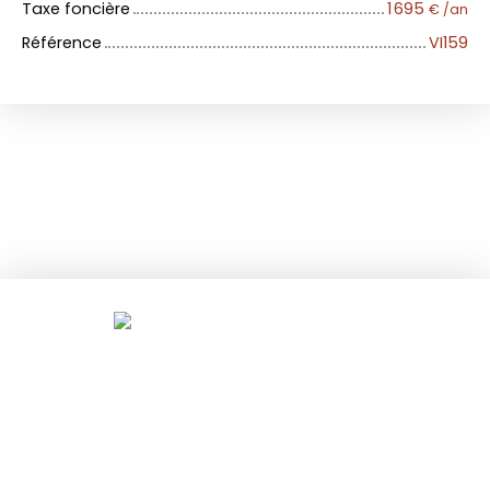
Taxe foncière
1 695
€ /an
Référence
VI159