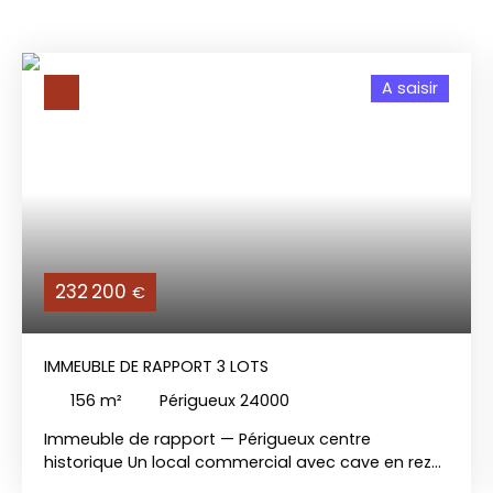
A saisir
232 200
€
IMMEUBLE DE RAPPORT 3 LOTS
156
m²
Périgueux 24000
Immeuble de rapport — Périgueux centre
historique Un local commercial avec cave en rez-
de-chaussée, bien visible sur une rue passante. Un