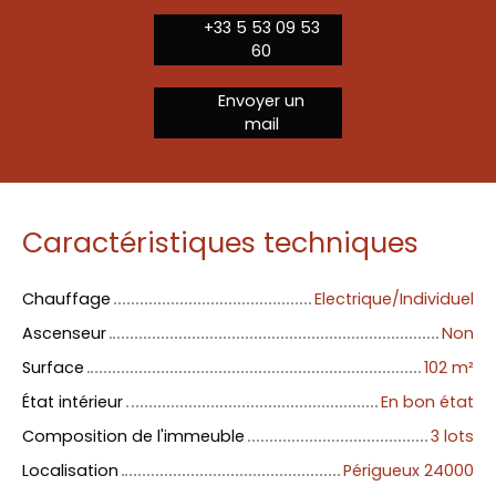
+33 5 53 09 53
60
Envoyer un
mail
Caractéristiques techniques
Chauffage
Electrique/Individuel
Ascenseur
Non
Surface
102
m²
État intérieur
En bon état
Composition de l'immeuble
3 lots
Localisation
Périgueux 24000