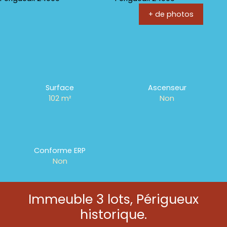
+ de photos
Surface
Ascenseur
102
m²
Non
Conforme ERP
Non
Immeuble 3 lots, Périgueux
historique.