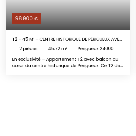
98 900
€
T2 - 45 M² - CENTRE HISTORIQUE DE PÉRIGUEUX AVEC
BALCON
2
pièces
45.72
m²
Périgueux 24000
En exclusivité – Appartement T2 avec balcon au
cœur du centre historique de Périgueux. Ce T2 de
45 m², situé au 1er étage d’un immeuble ancien,
allie charme de la pierre et confort moderne
grâce à une rénovation récente. Il se compose
d’un séjour lumineux avec cheminée en pierre,
d’une cuisine équipée, d’une chambre avec
dressing, d’une salle d’eau, d’un WC indépendant,
d’un cellier et d’un balcon. Appartement en bon
état général, double vitrage bois, chauffage
électrique individuel et emplacement recherché à
proximité immédiate des commerces, restaurants
et commodités du centre-ville. Idéal pour une