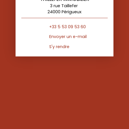
3 rue Taillefer
24000 Périgueux
+33 5 53 09 53 60
Envoyer un e-mail
S'y rendre