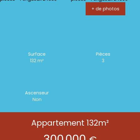
+ de photos
Surface
Pièces
132
m²
3
Ascenseur
Non
Appartement 132m²
300 000
€