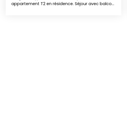
appartement T2 en résidence. Séjour avec balcon,
cuisine équipée, salle de bain, jolie chambre,
rangements, balcon. Libre.