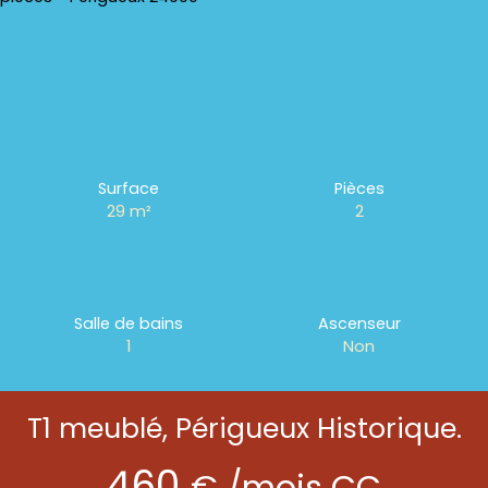
Surface
Pièces
29
m²
2
Salle de bains
Ascenseur
1
Non
T1 meublé, Périgueux Historique.
460
€ /mois CC