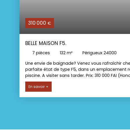
310 000
€
BELLE MAISON F5.
7
pièces
132
m²
Périgueux 24000
Une envie de baignade? Venez vous rafraîchir chez
parfaite état de type F5, dans un emplacement rés
piscine. A visiter sans tarder. Prix: 310 000 FAI (H
En savoir +