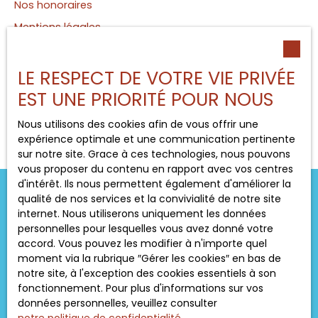
Nos honoraires
Mentions légales
Politique de confidentialité
Plan du site
LE RESPECT DE VOTRE VIE PRIVÉE
Gérer les cookies
EST UNE PRIORITÉ POUR NOUS
Propulsé par
Nous utilisons des cookies afin de vous offrir une
expérience optimale et une communication pertinente
sur notre site. Grace à ces technologies, nous pouvons
vous proposer du contenu en rapport avec vos centres
d'intérêt. Ils nous permettent également d'améliorer la
qualité de nos services et la convivialité de notre site
internet. Nous utiliserons uniquement les données
personnelles pour lesquelles vous avez donné votre
+33 5 53 09 53 60
accord. Vous pouvez les modifier à n'importe quel
moment via la rubrique ″Gérer les cookies″ en bas de
notre site, à l'exception des cookies essentiels à son
3 rue Taillefer
fonctionnement. Pour plus d'informations sur vos
24000 Périgueux
données personnelles, veuillez consulter