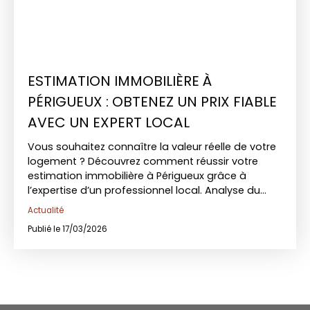
ESTIMATION IMMOBILIÈRE À
PÉRIGUEUX : OBTENEZ UN PRIX FIABLE
AVEC UN EXPERT LOCAL
Vous souhaitez connaître la valeur réelle de votre
logement ? Découvrez comment réussir votre
estimation immobilière à Périgueux grâce à
l’expertise d’un professionnel local. Analyse du
marché, critères clés et conseils concrets : nous
Actualité
vous accompagnons pour vendre dans les
Publié le 17/03/2026
meilleures conditions.