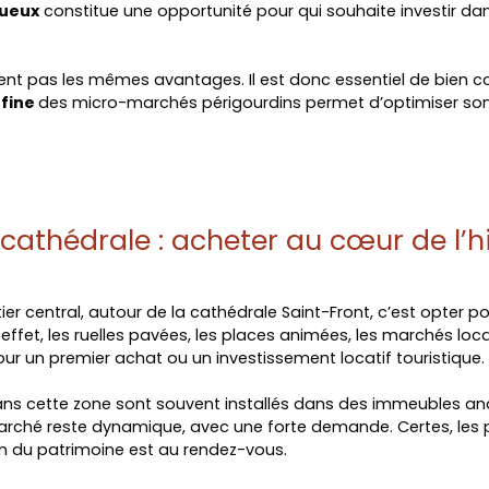
gueux
constitue une opportunité pour qui souhaite investir da
rent pas les mêmes avantages. Il est donc essentiel de bien con
 fine
des micro-marchés périgourdins permet d’optimiser son 
a cathédrale : acheter au cœur de l’
ier central, autour de la cathédrale Saint-Front, c’est opter po
 effet, les ruelles pavées, les places animées, les marchés loca
our un premier achat ou un investissement locatif touristique.
ns cette zone sont souvent installés dans des immeubles an
arché reste dynamique, avec une forte demande. Certes, les p
on du patrimoine est au rendez-vous.