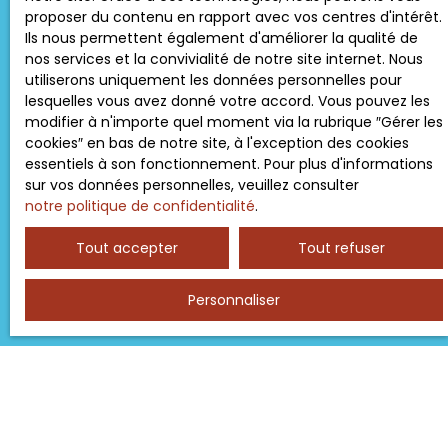
L223-1 du code de la consommation, sur le site
proposer du contenu en rapport avec vos centres d'intérêt.
Internet www.bloctel.gouv.fr ou par courrier
Ils nous permettent également d'améliorer la qualité de
adressé à :
nos services et la convivialité de notre site internet. Nous
utiliserons uniquement les données personnelles pour
Société Worldline, Service Bloctel, CS 61311, 41013
lesquelles vous avez donné votre accord. Vous pouvez les
BLOIS CEDEX.
modifier à n'importe quel moment via la rubrique ″Gérer les
cookies″ en bas de notre site, à l'exception des cookies
Pour en savoir plus sur le traitement de vos
essentiels à son fonctionnement. Pour plus d'informations
données personnelles, veuillez consulter notre
sur vos données personnelles, veuillez consulter
politique de confidentialité
.
notre politique de confidentialité
.
Tout accepter
Tout refuser
Recevoir des annonces
Personnaliser