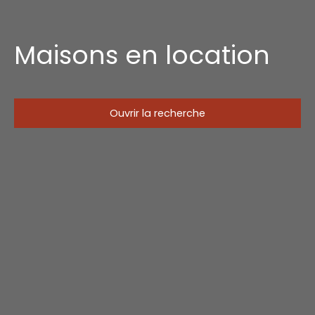
Maisons en location
Ouvrir la recherche
Type d'offre
Location
Type de bien
Maison
Localisation
Loyer max (€/mois)