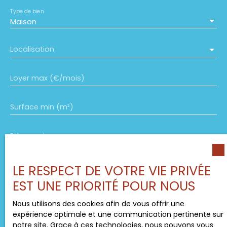
Type de bien
Maison
Localisation
Loyer max (€/mois)
Surface min (m²)
Pièces min
J'accepte le traitement de mes données
LE RESPECT DE VOTRE VIE PRIVÉE
personnelles conformément au RGPD. Si vous ne
EST UNE PRIORITÉ POUR NOUS
souhaitez pas faire l'objet de prospection
commerciale par voie téléphonique, vous pouvez
Nous utilisons des cookies afin de vous offrir une
vous inscrire gratuitement sur la liste d'opposition
expérience optimale et une communication pertinente sur
au démarchage téléphonique, prévu par l'article
notre site. Grace à ces technologies, nous pouvons vous