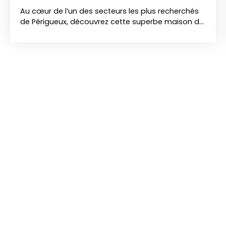
Au cœur de l’un des secteurs les plus recherchés
de Périgueux, découvrez cette superbe maison de
caractère datant de 1913, entièrement rénovée en
2015. Un bien rare où l’élégance de l’ancien s’allie
parfaitement au confort moderne, dans le très
prisé quartier Clos Chassaing. -Une maison pleine
de charme et de lumière Le séjour offre un
véritable espace de vie convivial, idéal pour
recevoir ou simplement profiter de moments de
détente. La cuisine ouverte, aménagée et équipée,
s’intègre harmonieusement à la pièce de vie,
alliant modernité et fonctionnalité au quotidien. -
Un espace nuit confortable et bien pensé 3
chambres confortables, dont une située au rez-
de-chaussée1 salle d’eau moderne2 WC ( à
chaque niveau) pour plus de praticité1 cave - Un
extérieur propice à la douceur de vivre Le terrain
offre un potentiel rare pour créer un espace
extérieur à votre image, dans un environnement
calme et agréable. 🔧 Prestations et confort
Rénovation complète de qualitéBonne