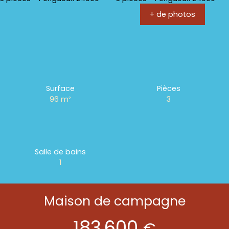
+ de photos
Surface
Pièces
96
m²
3
Salle de bains
1
Maison de campagne
183 600
€