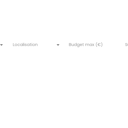
efer immobilier, l'immobilier en toute sé
Localisation
Budget max (€)
S