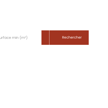
rénité
|
Rechercher
urface min (m²)