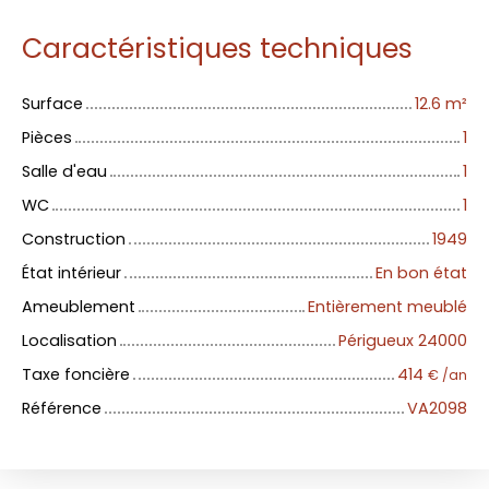
Caractéristiques techniques
Surface
12.6
m²
Pièces
1
Salle d'eau
1
WC
1
Construction
1949
État intérieur
En bon état
Ameublement
Entièrement meublé
Localisation
Périgueux 24000
Taxe foncière
414
€ /an
Référence
VA2098