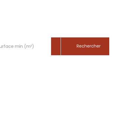
rénité
|
Rechercher
urface min (m²)