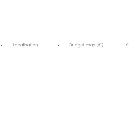
efer immobilier, l'immobilier en toute sé
Localisation
Budget max (€)
S